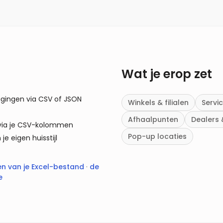
Wat je erop zet
tigingen via CSV of JSON
Winkels & filialen
Servi
Afhaalpunten
Dealers 
e via je CSV-kolommen
Pop-up locaties
je eigen huisstijl
n van je Excel-bestand
·
de
e