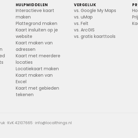
HULPMIDDELEN
VERGELIJK
P
Interactieve kaart
vs. Google My Maps
H
maken
vs. uMap
Pr
Plattegrond maken
vs. Felt
Ka
Kaart insluiten op je
vs. ArcGIS
website
vs. gratis kaarttools
Kaart maken van
en
adressen
oed
Kaart met meerdere
ts
locaties
Locatiekaart maken
Kaart maken van
Excel
Kaart met gebieden
tekenen
 · KvK 42107665 ·
info@localthings.nl