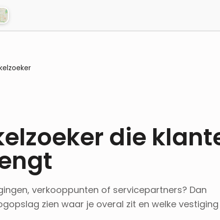
kelzoeker
elzoeker die klant
rengt
gingen, verkooppunten of servicepartners? Dan
oogopslag zien waar je overal zit en welke vestiging