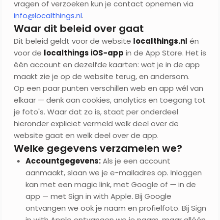
vragen of verzoeken kun je contact opnemen via
info@localthings.nl
.
Waar dit beleid over gaat
Dit beleid geldt voor de website
localthings.nl
én
voor de
localthings iOS-app
in de App Store. Het is
één account en dezelfde kaarten: wat je in de app
maakt zie je op de website terug, en andersom.
Op een paar punten verschillen web en app wél van
elkaar — denk aan cookies, analytics en toegang tot
je foto's. Waar dat zo is, staat per onderdeel
hieronder expliciet vermeld welk deel over de
website gaat en welk deel over de app.
Welke gegevens verzamelen we?
Accountgegevens:
Als je een account
aanmaakt, slaan we je e-mailadres op. Inloggen
kan met een magic link, met Google of — in de
app — met Sign in with Apple. Bij Google
ontvangen we ook je naam en profielfoto. Bij Sign
in with Apple ontvangen we je naam, maar alléén