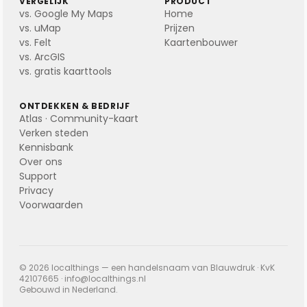
VERGELIJK
PRODUCT
vs. Google My Maps
Home
vs. uMap
Prijzen
vs. Felt
Kaartenbouwer
vs. ArcGIS
vs. gratis kaarttools
ONTDEKKEN & BEDRIJF
Atlas · Community-kaart
Verken steden
Kennisbank
Over ons
Support
Privacy
Voorwaarden
© 2026 localthings — een handelsnaam van Blauwdruk · KvK
42107665 ·
info@localthings.nl
Gebouwd in Nederland.