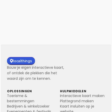
Maak je eerste kaart
Bekijk prijzen →
localthings
Bouw je eigen interactieve kaart,
of ontdek de plekken die het
waard zijn om te kennen.
OPLOSSINGEN
HULPMIDDELEN
Toerisme &
Interactieve kaart maken
bestemmingen
Plattegrond maken
Bedrijven & winkelzoeker
Kaart insluiten op je
Evenementen & festivals
website