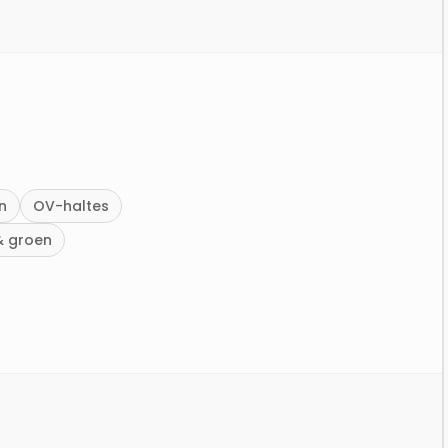
n
OV-haltes
& groen