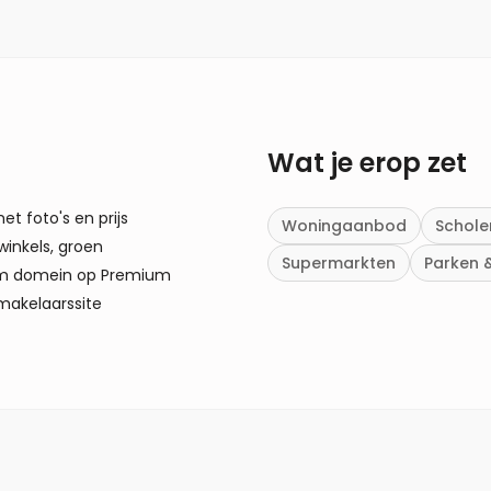
Wat je erop zet
t foto's en prijs
Woningaanbod
Schole
winkels, groen
Supermarkten
Parken 
om domein op Premium
makelaarssite