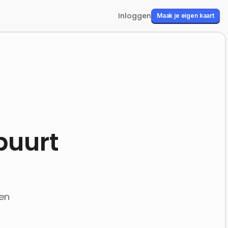
Inloggen
Maak je eigen kaart
buurt
len