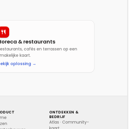
Horeca & restaurants
estaurants, cafés en terrassen op een
makelijke kaart.
ekijk oplossing →
RODUCT
ONTDEKKEN &
BEDRIJF
ome
Atlas · Community-
ijzen
kaart