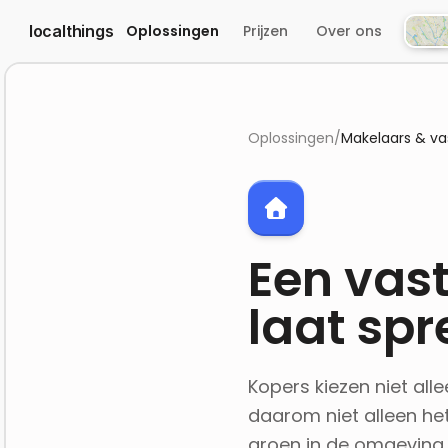
localthings
Oplossingen
Prijzen
Over ons
Atlas
Oplossingen
/
Makelaars & v
Een vas
laat sp
Kopers kiezen niet all
daarom niet alleen he
groen in de omgeving.