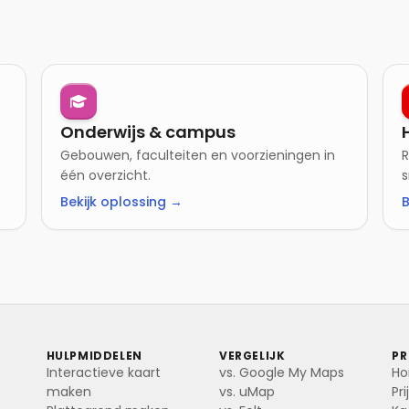
Onderwijs & campus
Gebouwen, faculteiten en voorzieningen in
R
één overzicht.
s
Bekijk oplossing →
B
HULPMIDDELEN
VERGELIJK
P
Interactieve kaart
vs. Google My Maps
H
maken
vs. uMap
Pr