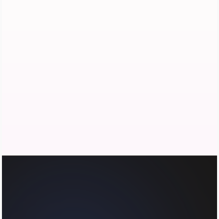
✨ Jouw merk
🍜
Noodle Bar Tokyo
Authentieke ramen in hartje Amsterdam. Vind
al onze locaties op de kaart.
Reserveer een tafel
ACCENTKLEUR