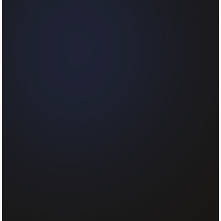
Direct online
localthings.nl/atlas/jouw-slug
Jouw eigen domein
PREMIUM
kaart.jouwbedrijf.nl