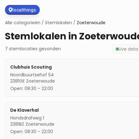
localthings
Alle categorieën
/
Stemlokalen
/
Zoeterwoude
Stemlokalen in
Zoeterwoud
7
stemlocaties
gevonden
Live dat
Clubhuis Scouting
Noordbuurtsehof 54
2381GE
Zoeterwoude
Open:
08:30
–
22:00
De Klaverhal
Hondsdrafweg 1
2381BZ
Zoeterwoude
Open:
08:30
–
22:00