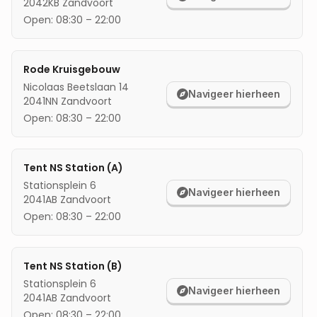
2042KB
Zandvoort
mijn locatie
Open:
08:30
–
22:00
Rode Kruisgebouw
Nicolaas Beetslaan 14
Navigeer hierheen
2041NN
Zandvoort
Open:
08:30
–
22:00
Tent NS Station (A)
Stationsplein 6
Navigeer hierheen
2041AB
Zandvoort
Open:
08:30
–
22:00
Tent NS Station (B)
Stationsplein 6
Navigeer hierheen
2041AB
Zandvoort
Open:
08:30
–
22:00