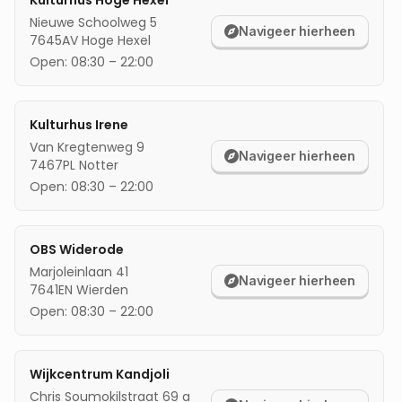
Kulturhus Hoge Hexel
Nieuwe Schoolweg 5
mijn locatie
Navigeer hierheen
7645AV
Hoge Hexel
Open:
08:30
–
22:00
Kulturhus Irene
Van Kregtenweg 9
Navigeer hierheen
7467PL
Notter
Open:
08:30
–
22:00
OBS Widerode
Marjoleinlaan 41
Navigeer hierheen
7641EN
Wierden
Open:
08:30
–
22:00
Wijkcentrum Kandjoli
Chris Soumokilstraat 69 a