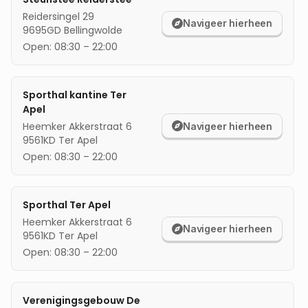
Reidersingel 29
mijn locatie
Navigeer hierheen
9695GD
Bellingwolde
Open:
08:30
–
22:00
Sporthal kantine Ter
Apel
Heemker Akkerstraat 6
Navigeer hierheen
9561KD
Ter Apel
Open:
08:30
–
22:00
Sporthal Ter Apel
Heemker Akkerstraat 6
Navigeer hierheen
9561KD
Ter Apel
Open:
08:30
–
22:00
Verenigingsgebouw De