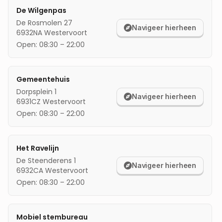
De Wilgenpas
mijn locatie
De Rosmolen 27
Navigeer hierheen
6932NA
Westervoort
Open:
08:30
–
22:00
Gemeentehuis
Dorpsplein 1
Navigeer hierheen
6931CZ
Westervoort
Open:
08:30
–
22:00
Het Ravelijn
De Steenderens 1
Navigeer hierheen
6932CA
Westervoort
Open:
08:30
–
22:00
Mobiel stembureau