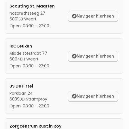
Scouting St. Maarten
mijn locatie
Nazarethsteeg 27
Navigeer hierheen
6001SB
Weert
Open:
08:30
–
22:00
IKC Leuken
Middelstestraat 77
Navigeer hierheen
6004BH
Weert
Open:
08:30
–
22:00
BS De Firtel
Parklaan 24
Navigeer hierheen
6039BD
Stramproy
Open:
08:30
–
22:00
Zorgcentrum Rust in Roy