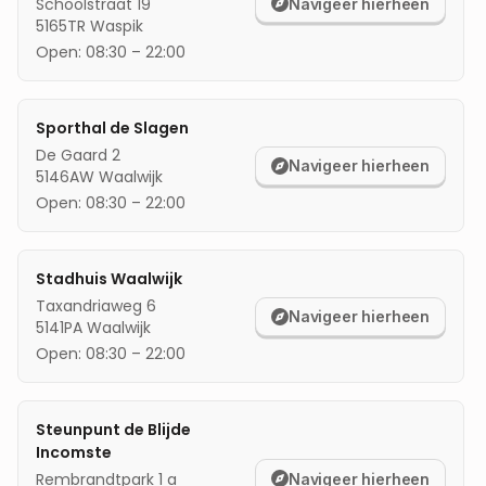
Schoolstraat 19
Navigeer hierheen
5165TR
Waspik
mijn locatie
Open:
08:30
–
22:00
Sporthal de Slagen
De Gaard 2
Navigeer hierheen
5146AW
Waalwijk
Open:
08:30
–
22:00
Stadhuis Waalwijk
Taxandriaweg 6
Navigeer hierheen
5141PA
Waalwijk
Open:
08:30
–
22:00
Steunpunt de Blijde
Incomste
Rembrandtpark 1 a
Navigeer hierheen