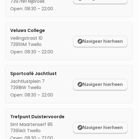
7397NH
Nijbroek
mijn locatie
Open:
08:30
–
22:00
Veluws College
Veilingstraat 10
Navigeer hierheen
7391GM
Twello
Open:
08:30
–
22:00
Sportcafé Jachtlust
Jachtlustplein 7
Navigeer hierheen
7391BW
Twello
Open:
08:30
–
22:00
Trefpunt Duistervoorde
Sint Maartenserf 85
Navigeer hierheen
7391AG
Twello
Open:
08:30
–
22:00