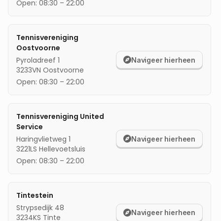
Open:
08:30
–
22:00
mijn locatie
Tennisvereniging
Oostvoorne
Pyroladreef 1
Navigeer hierheen
3233VN
Oostvoorne
Open:
08:30
–
22:00
Tennisvereniging United
Service
Haringvlietweg 1
Navigeer hierheen
3221LS
Hellevoetsluis
Open:
08:30
–
22:00
Tintestein
Strypsedijk 48
Navigeer hierheen
3234KS
Tinte