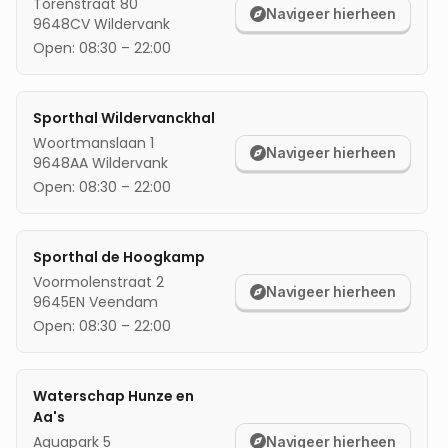
Torenstraat 80
Navigeer hierheen
9648CV
Wildervank
mijn locatie
Open:
08:30
–
22:00
Sporthal Wildervanckhal
Woortmanslaan 1
Navigeer hierheen
9648AA
Wildervank
Open:
08:30
–
22:00
Sporthal de Hoogkamp
Voormolenstraat 2
Navigeer hierheen
9645EN
Veendam
Open:
08:30
–
22:00
Waterschap Hunze en
Aa's
Aquapark 5
Navigeer hierheen