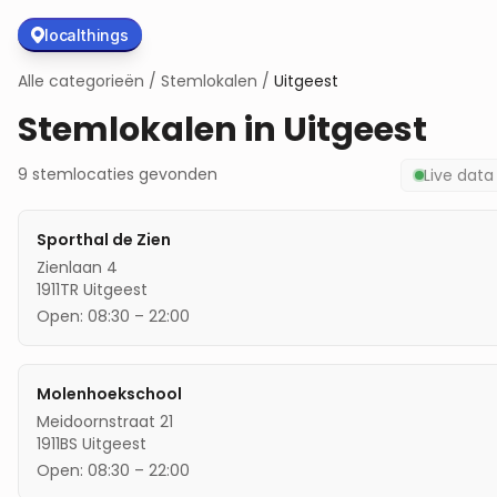
localthings
Alle categorieën
/
Stemlokalen
/
Uitgeest
Stemlokalen in
Uitgeest
9
stemlocaties
gevonden
Live dat
Sporthal de Zien
Zienlaan 4
1911TR
Uitgeest
Open:
08:30
–
22:00
Molenhoekschool
Meidoornstraat 21
1911BS
Uitgeest
Open:
08:30
–
22:00