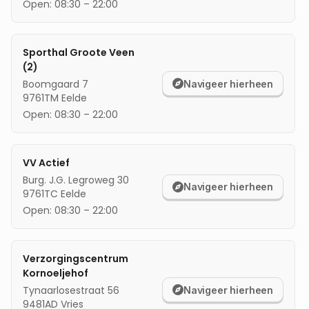
Open:
08:30
–
22:00
mijn locatie
Sporthal Groote Veen
(2)
Boomgaard 7
Navigeer hierheen
9761TM
Eelde
Open:
08:30
–
22:00
VV Actief
Burg. J.G. Legroweg 30
Navigeer hierheen
9761TC
Eelde
Open:
08:30
–
22:00
Verzorgingscentrum
Kornoeljehof
Tynaarlosestraat 56
Navigeer hierheen
9481AD
Vries