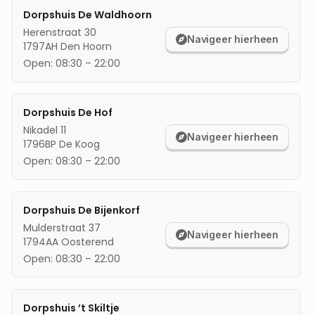
Dorpshuis De Waldhoorn
mijn locatie
Herenstraat 30
Navigeer hierheen
1797AH
Den Hoorn
Open:
08:30
–
22:00
Dorpshuis De Hof
Nikadel 11
Navigeer hierheen
1796BP
De Koog
Open:
08:30
–
22:00
Dorpshuis De Bijenkorf
Mulderstraat 37
Navigeer hierheen
1794AA
Oosterend
Open:
08:30
–
22:00
Dorpshuis ’t Skiltje