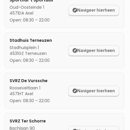
Sporthal 't Sportuus
Oud-Oosteinde 1
mijn locatie
Navigeer hierheen
4571DA
Axel
Open:
08:30
–
22:00
Stadhuis Terneuzen
Stadhuisplein 1
Navigeer hierheen
4531GZ
Terneuzen
Open:
08:30
–
22:00
SVRZ De Vurssche
Rooseveltlaan 1
Navigeer hierheen
4571HT
Axel
Open:
08:30
–
22:00
SVRZ Ter Schorre
Bachlaan 90