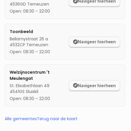
Navigeer hierheen
4536GD
Terneuzen
Open:
08:30
–
22:00
Toonbeeld
Bellamystraat 26 a
Navigeer hierheen
4532CP
Terneuzen
Open:
08:30
–
22:00
Welzijnscentrum 't
Meulengat
St. Elisabethlaan 49
Navigeer hierheen
4541GS
Sluiskil
Open:
08:30
–
22:00
Alle gemeentes
Terug naar de kaart