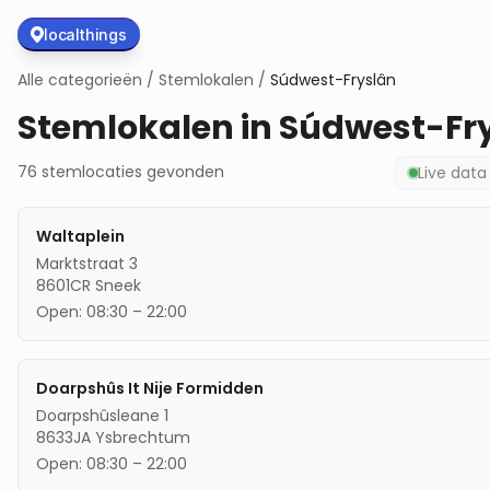
localthings
Alle categorieën
/
Stemlokalen
/
Súdwest-Fryslân
Stemlokalen in
Súdwest-Fr
76
stemlocaties
gevonden
Live dat
Waltaplein
Marktstraat 3
8601CR
Sneek
Open:
08:30
–
22:00
Doarpshûs It Nije Formidden
Doarpshûsleane 1
8633JA
Ysbrechtum
Open:
08:30
–
22:00