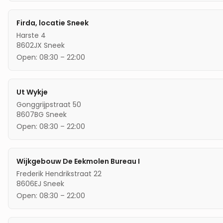
Firda, locatie Sneek
Harste 4
8602JX
Sneek
Open:
08:30
–
22:00
Ut Wykje
Gonggrijpstraat 50
8607BG
Sneek
Open:
08:30
–
22:00
Wijkgebouw De Eekmolen Bureau I
Frederik Hendrikstraat 22
8606EJ
Sneek
Open:
08:30
–
22:00