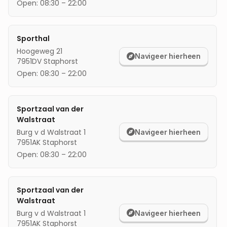
Open:
08:30
–
22:00
mijn locatie
Sporthal
Hoogeweg 21
Navigeer hierheen
7951DV
Staphorst
Open:
08:30
–
22:00
Sportzaal van der
Walstraat
Burg v d Walstraat 1
Navigeer hierheen
7951AK
Staphorst
Open:
08:30
–
22:00
Sportzaal van der
Walstraat
Burg v d Walstraat 1
Navigeer hierheen
7951AK
Staphorst