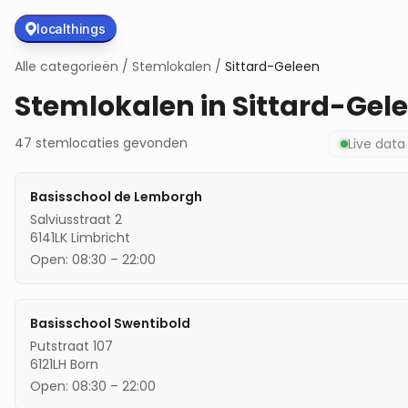
localthings
Alle categorieën
/
Stemlokalen
/
Sittard-Geleen
Stemlokalen in
Sittard-Gel
47
stemlocaties
gevonden
Live dat
Basisschool de Lemborgh
Salviusstraat 2
6141LK
Limbricht
Open:
08:30
–
22:00
Basisschool Swentibold
Putstraat 107
6121LH
Born
Open:
08:30
–
22:00