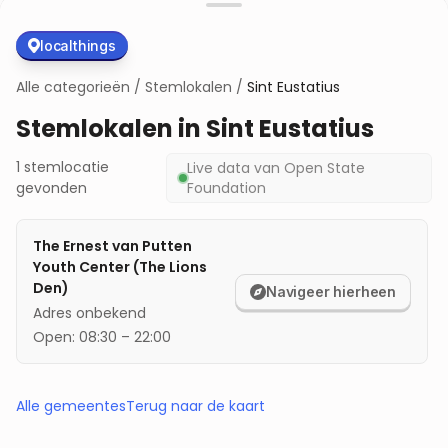
localthings
Alle categorieën
/
Stemlokalen
/
Sint Eustatius
Stemlokalen in
Sint Eustatius
1
stemlocatie
Live data van
Open State
gevonden
Foundation
The Ernest van Putten
Youth Center (The Lions
Den)
Navigeer hierheen
Adres onbekend
Open:
08:30
–
22:00
Alle gemeentes
Terug naar de kaart