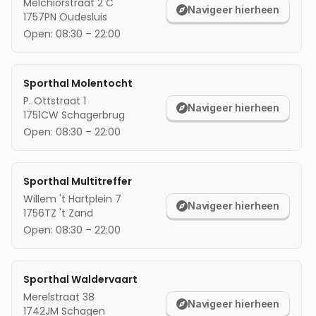
Melchiorstraat 2 C
Navigeer hierheen
1757PN
Oudesluis
mijn locatie
Open:
08:30
–
22:00
Sporthal Molentocht
P. Ottstraat 1
Navigeer hierheen
1751CW
Schagerbrug
Open:
08:30
–
22:00
Sporthal Multitreffer
Willem 't Hartplein 7
Navigeer hierheen
1756TZ
't Zand
Open:
08:30
–
22:00
Sporthal Waldervaart
Merelstraat 38
Navigeer hierheen
1742JM
Schagen