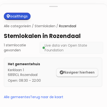
localthings
Alle categorieën
/
Stemlokalen
/
Rozendaal
Stemlokalen in
Rozendaal
1
stemlocatie
Live data van
Open State
gevonden
Foundation
Het gemeentehuis
Kerklaan 1
Navigeer hierheen
6891CL
Rozendaal
Open:
08:30
–
22:00
Alle gemeentes
Terug naar de kaart