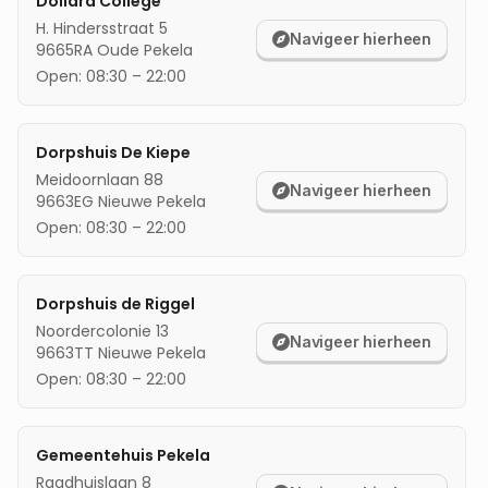
Dollard College
H. Hindersstraat 5
mijn locatie
Navigeer hierheen
9665RA
Oude Pekela
Open:
08:30
–
22:00
Dorpshuis De Kiepe
Meidoornlaan 88
Navigeer hierheen
9663EG
Nieuwe Pekela
Open:
08:30
–
22:00
Dorpshuis de Riggel
Noordercolonie 13
Navigeer hierheen
9663TT
Nieuwe Pekela
Open:
08:30
–
22:00
Gemeentehuis Pekela
Raadhuislaan 8