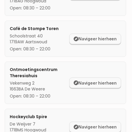
1718AG
Hoogwoud
mijn locatie
Open:
08:30
–
22:00
Café de Stompe Toren
Schoolstraat 40
Navigeer hierheen
1719AW
Aartswoud
Open:
08:30
–
22:00
Ontmoetingscentrum
Theresiahuis
Vekenweg 2
Navigeer hierheen
1663BA
De Weere
Open:
08:30
–
22:00
Hockeyclub Spire
De Weijver 7
Navigeer hierheen
1718MS
Hoogwoud