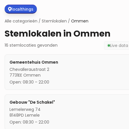
localthings
Alle categorieën
/
Stemlokalen
/
Ommen
Stemlokalen in
Ommen
16
stemlocaties
gevonden
Live dat
Gemeentehuis Ommen
Chevalleraustraat 2
7731EE
Ommen
Open:
08:30
–
22:00
Gebouw "De Schakel"
Lemelerweg 74
8148PD
Lemele
Open:
08:30
–
22:00