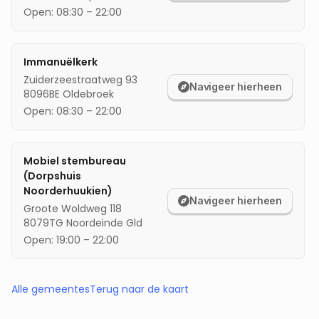
Open:
08:30
–
22:00
Immanuëlkerk
Zuiderzeestraatweg 93
Navigeer hierheen
8096BE
Oldebroek
Open:
08:30
–
22:00
Mobiel stembureau
(Dorpshuis
Noorderhuukien)
Navigeer hierheen
Groote Woldweg 118
8079TG
Noordeinde Gld
Open:
19:00
–
22:00
Alle gemeentes
Terug naar de kaart