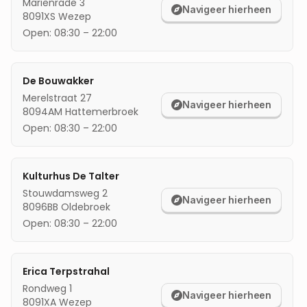
Mariënrade 3
Navigeer hierheen
8091XS
Wezep
mijn locatie
Open:
08:30
–
22:00
De Bouwakker
Merelstraat 27
Navigeer hierheen
8094AM
Hattemerbroek
Open:
08:30
–
22:00
Kulturhus De Talter
Stouwdamsweg 2
Navigeer hierheen
8096BB
Oldebroek
Open:
08:30
–
22:00
Erica Terpstrahal
Rondweg 1
Navigeer hierheen
8091XA
Wezep