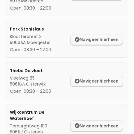
5076AW
Haaren
mijn locatie
Open:
08:30
–
22:00
Park Stanislaus
Kloosterdreef 3
Navigeer hierheen
5066AA
Moergestel
Open:
08:30
–
22:00
Thebe De vloet
Vloeiweg 85
Navigeer hierheen
5061GA
Oisterwijk
Open:
08:30
–
22:00
Wijkcentrum De
Waterhoef
Terburghtweg 100
Navigeer hierheen
5061LJ
Oisterwijk