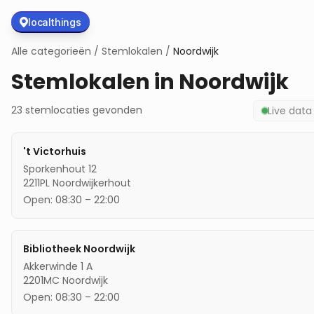
localthings
Alle categorieën
/
Stemlokalen
/
Noordwijk
Stemlokalen in
Noordwijk
23
stemlocaties
gevonden
Live dat
't Victorhuis
Sporkenhout 12
2211PL
Noordwijkerhout
Open:
08:30
–
22:00
Bibliotheek Noordwijk
Akkerwinde 1 A
2201MC
Noordwijk
Open:
08:30
–
22:00