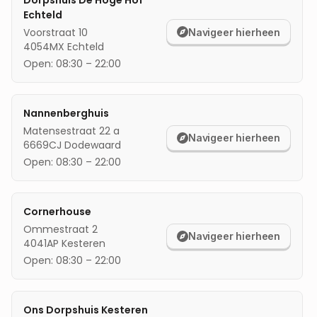
Dorpshuis De Hoge Hof
Echteld
mijn locatie
Voorstraat 10
Navigeer hierheen
4054MX
Echteld
Open:
08:30
–
22:00
Nannenberghuis
Matensestraat 22 a
Navigeer hierheen
6669CJ
Dodewaard
Open:
08:30
–
22:00
Cornerhouse
Ommestraat 2
Navigeer hierheen
4041AP
Kesteren
Open:
08:30
–
22:00
Ons Dorpshuis Kesteren