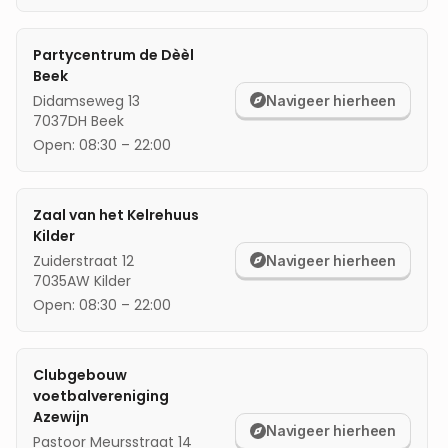
mijn locatie
Partycentrum de Dèèl
Beek
Didamseweg 13
Navigeer hierheen
7037DH
Beek
Open:
08:30
–
22:00
Zaal van het Kelrehuus
Kilder
Zuiderstraat 12
Navigeer hierheen
7035AW
Kilder
Open:
08:30
–
22:00
Clubgebouw
voetbalvereniging
Azewijn
Navigeer hierheen
Pastoor Meursstraat 14