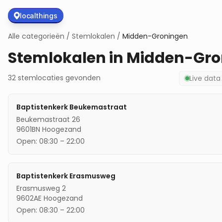
localthings
Alle categorieën
/
Stemlokalen
/
Midden-Groningen
Stemlokalen in
Midden-Gro
32
stemlocaties
gevonden
Live dat
Baptistenkerk Beukemastraat
Beukemastraat 26
9601BN
Hoogezand
Open:
08:30
–
22:00
Baptistenkerk Erasmusweg
Erasmusweg 2
9602AE
Hoogezand
Open:
08:30
–
22:00