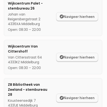
Wijkcentrum Palet -
mijn locatie
stembureau 26
Johan van
Navigeer hierheen
Reigersbergstraat 2
4336XA
Middelburg
Open:
08:30
–
22:00
Wijkcentrum Van
Cittershoff
Van Cittersstraat 64
Navigeer hierheen
4333KZ
Middelburg
Open:
08:30
–
22:00
ZB Bibliotheek van
Zeeland - stembureau
28
Navigeer hierheen
Kousteensedijk 7
4331JE
Middelburg