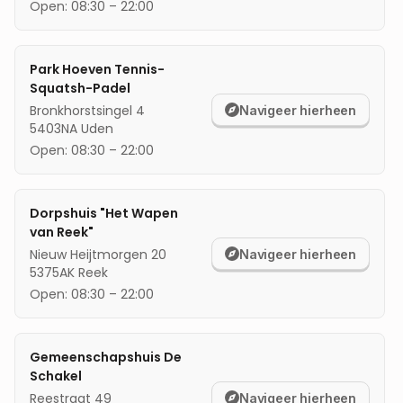
Open:
08:30
–
22:00
mijn locatie
Park Hoeven Tennis-
Squatsh-Padel
Bronkhorstsingel 4
Navigeer hierheen
5403NA
Uden
Open:
08:30
–
22:00
Dorpshuis "Het Wapen
van Reek"
Nieuw Heijtmorgen 20
Navigeer hierheen
5375AK
Reek
Open:
08:30
–
22:00
Gemeenschapshuis De
Schakel
Reestraat 49
Navigeer hierheen