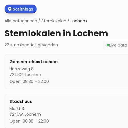
localthings
Alle categorieën
/
Stemlokalen
/
Lochem
Stemlokalen in
Lochem
22
stemlocaties
gevonden
Live dat
Gemeentehuis Lochem
Hanzeweg 8
7241CR
Lochem
Open:
08:30
–
22:00
Stadshuus
Markt 3
7241AA
Lochem
Open:
08:30
–
22:00