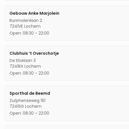
Gebouw Anke Marjolein
Runmolenlaan 2
7241VE
Lochem
Open:
08:30
–
22:00
Clubhuis ’t Overschotje
De Elzelaan 3
7241RX
Lochem
Open:
08:30
–
22:00
Sporthal de Beemd
Zutphenseweg 110
7241SG
Lochem
Open:
08:30
–
22:00