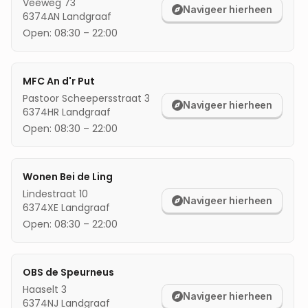
Veeweg 73
Navigeer hierheen
6374AN
Landgraaf
mijn locatie
Open:
08:30
–
22:00
MFC An d'r Put
Pastoor Scheepersstraat 3
Navigeer hierheen
6374HR
Landgraaf
Open:
08:30
–
22:00
Wonen Bei de Ling
Lindestraat 10
Navigeer hierheen
6374XE
Landgraaf
Open:
08:30
–
22:00
OBS de Speurneus
Haaselt 3
Navigeer hierheen
6374NJ
Landgraaf