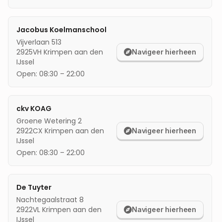
mijn locatie
Jacobus Koelmanschool
Vijverlaan 513
2925VH
Krimpen aan den
Navigeer hierheen
IJssel
Open:
08:30
–
22:00
ckv KOAG
Groene Wetering 2
2922CX
Krimpen aan den
Navigeer hierheen
IJssel
Open:
08:30
–
22:00
De Tuyter
Nachtegaalstraat 8
2922VL
Krimpen aan den
Navigeer hierheen
IJssel