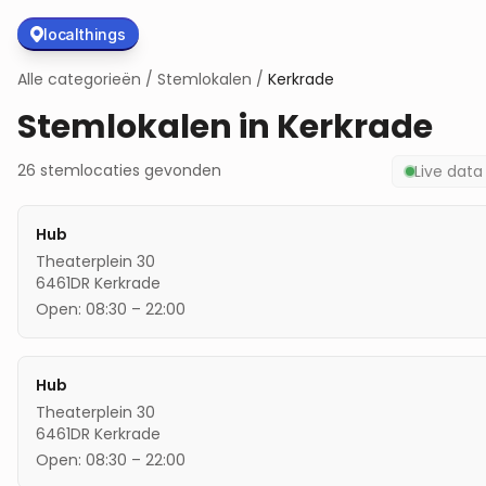
localthings
Alle categorieën
/
Stemlokalen
/
Kerkrade
Stemlokalen in
Kerkrade
26
stemlocaties
gevonden
Live dat
Hub
Theaterplein 30
6461DR
Kerkrade
Open:
08:30
–
22:00
Hub
Theaterplein 30
6461DR
Kerkrade
Open:
08:30
–
22:00