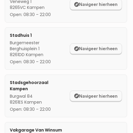
Veneweg 1
Navigeer hierheen
8265VC
Kampen
mijn locatie
Open:
08:30
–
22:00
Stadhuis 1
Burgemeester
Berghuisplein 1
Navigeer hierheen
8261DD
Kampen
Open:
08:30
–
22:00
Stadsgehoorzaal
Kampen
Burgwal 84
Navigeer hierheen
8261ES
Kampen
Open:
08:30
–
22:00
Vakgarage Van Winsum