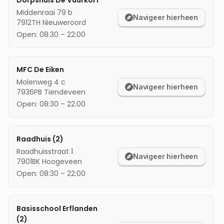
Dorpshuis De Vuurkörf
Middenraai 79 b
mijn locatie
Navigeer hierheen
7912TH
Nieuweroord
Open:
08:30
–
22:00
MFC De Eiken
Molenweg 4 c
Navigeer hierheen
7936PB
Tiendeveen
Open:
08:30
–
22:00
Raadhuis (2)
Raadhuisstraat 1
Navigeer hierheen
7901BK
Hoogeveen
Open:
08:30
–
22:00
Basisschool Erflanden
(2)