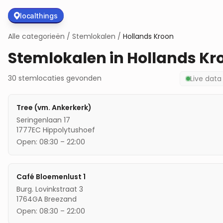
localthings
Alle categorieën
/
Stemlokalen
/
Hollands Kroon
Stemlokalen in
Hollands Kr
30
stemlocaties
gevonden
Live dat
Tree (vm. Ankerkerk)
Seringenlaan 17
1777EC
Hippolytushoef
Open:
08:30
–
22:00
Café Bloemenlust 1
Burg. Lovinkstraat 3
1764GA
Breezand
Open:
08:30
–
22:00