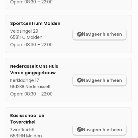
Open:
08:30
–
22:00
mijn locatie
Sportcentrum Malden
Veldsingel 29
Navigeer hierheen
6581TC
Malden
Open:
08:30
–
22:00
Nederasselt Ons Huis
Verenigingsgebouw
Kerklaantje 17
Navigeer hierheen
6612BB
Nederasselt
Open:
08:30
–
22:00
Basisschool de
Tovercirkel
Zwerfkei 59
Navigeer hierheen
6581HN
Malden