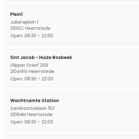
Plein1
Julianaplein 1
2101ZC
Heemstede
Open:
08:30
–
22:00
Sint Jacob - Huize Bosbeek
Glipper Dreef 209
2104WG
Heemstede
Open:
08:30
–
22:00
Wachtruimte Station
Zandvoortselaan 153
2106AM
Heemstede
Open:
08:30
–
22:00