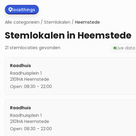
localthings
Alle categorieën
/
Stemlokalen
/
Heemstede
Stemlokalen in
Heemstede
21
stemlocaties
gevonden
Live dat
Raadhuis
Raadhuisplein 1
2101HA
Heemstede
Open:
08:30
–
22:00
Raadhuis
Raadhuisplein 1
2101HA
Heemstede
Open:
08:30
–
22:00