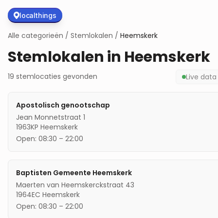
localthings
Alle categorieën
/
Stemlokalen
/
Heemskerk
Stemlokalen in
Heemskerk
19
stemlocaties
gevonden
Live dat
Apostolisch genootschap
Jean Monnetstraat 1
1963KP
Heemskerk
Open:
08:30
–
22:00
Baptisten Gemeente Heemskerk
Maerten van Heemskerckstraat 43
1964EC
Heemskerk
Open:
08:30
–
22:00