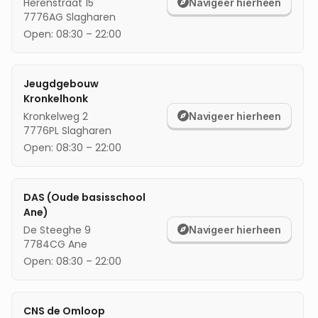
Herenstraat 15
Navigeer hierheen
7776AG
Slagharen
mijn locatie
Open:
08:30
–
22:00
Jeugdgebouw
Kronkelhonk
Kronkelweg 2
Navigeer hierheen
7776PL
Slagharen
Open:
08:30
–
22:00
DAS (Oude basisschool
Ane)
De Steeghe 9
Navigeer hierheen
7784CG
Ane
Open:
08:30
–
22:00
CNS de Omloop