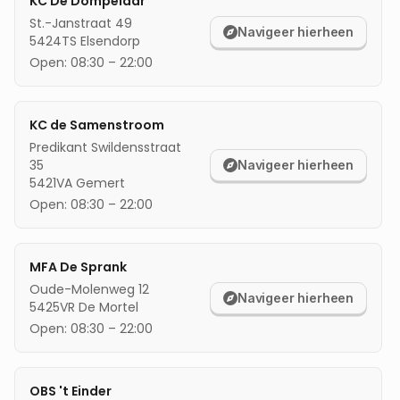
KC De Dompelaar
St.-Janstraat 49
mijn locatie
Navigeer hierheen
5424TS
Elsendorp
Open:
08:30
–
22:00
KC de Samenstroom
Predikant Swildensstraat
35
Navigeer hierheen
5421VA
Gemert
Open:
08:30
–
22:00
MFA De Sprank
Oude-Molenweg 12
Navigeer hierheen
5425VR
De Mortel
Open:
08:30
–
22:00
OBS 't Einder