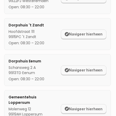
9922PJ
Westeremden
mijn locatie
Open:
08:30
–
22:00
Dorpshuis 't Zandt
Hoofdstraat 111
Navigeer hierheen
9915PC
't Zandt
Open:
08:30
–
22:00
Dorpshuis Eenum
Schansweg 2 A
Navigeer hierheen
9913TD
Eenum
Open:
08:30
–
22:00
Gemeentehuis
Loppersum
Molenweg 12
Navigeer hierheen
9919AH
Loppersum