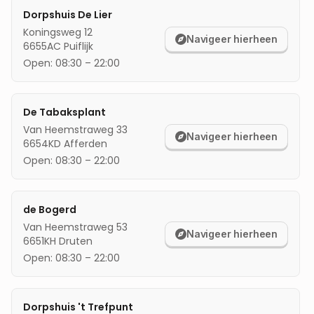
Dorpshuis De Lier
mijn locatie
Koningsweg 12
Navigeer hierheen
6655AC
Puiflijk
Open:
08:30
–
22:00
De Tabaksplant
Van Heemstraweg 33
Navigeer hierheen
6654KD
Afferden
Open:
08:30
–
22:00
de Bogerd
Van Heemstraweg 53
Navigeer hierheen
6651KH
Druten
Open:
08:30
–
22:00
Dorpshuis 't Trefpunt